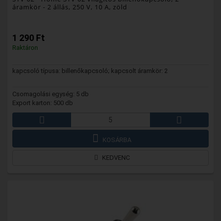
áramkör - 2 állás, 250 V, 10 A, zöld
1 290 Ft
Raktáron
kapcsoló típusa: billenőkapcsoló; kapcsolt áramkör: 2
Csomagolási egység: 5 db
Export karton: 500 db
KOSÁRBA
KEDVENC