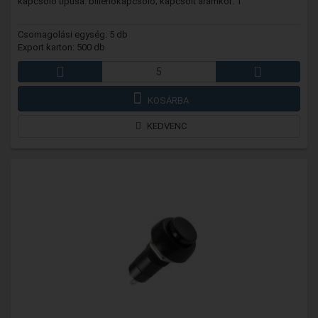
kapcsoló típusa: billenőkapcsoló; kapcsolt áramkör: 1
Csomagolási egység: 5 db
Export karton: 500 db
KOSÁRBA
KEDVENC