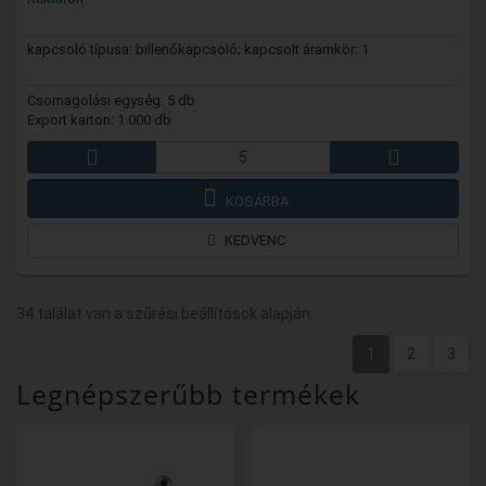
kapcsoló típusa: billenőkapcsoló; kapcsolt áramkör: 1
Csomagolási egység: 5 db
Export karton: 1 000 db
KOSÁRBA
KEDVENC
34 találat van a szűrési beállítások alapján.
1
2
3
Legnépszerűbb termékek