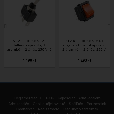
ST 21 - Home ST 21
STV 01 - Home STV 01
billenőkapcsoló, 1
világítós billenőkapcsoló,
áramkör - 2 állás, 250 V, 6
2 áramkör - 2 állás, 250 V,
A, fekete
10 A, piros
1 190 Ft
1 290 Ft
Cégismertető
GYIK
Kapcsolat
Adatvédelem
Adatkezelés
Cookie tájékoztató
Szállítás
Partnereink
Oldaltérkép
Regisztráció
Letölthető tartalmak