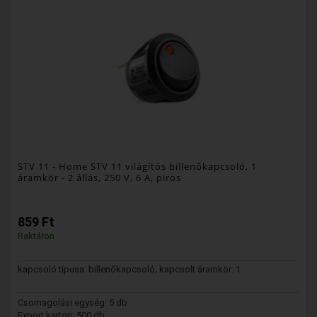
STV 11
- Home STV 11 világítós billenőkapcsoló, 1
áramkör - 2 állás, 250 V, 6 A, piros
859 Ft
Raktáron
kapcsoló típusa: billenőkapcsoló; kapcsolt áramkör: 1
Csomagolási egység: 5 db
Export karton: 500 db