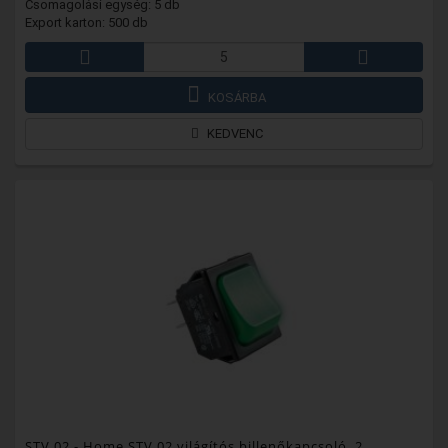
Csomagolási egység: 5 db
Export karton: 500 db
KOSÁRBA
KEDVENC
STV 02
- Home STV 02 világítós billenőkapcsoló, 2