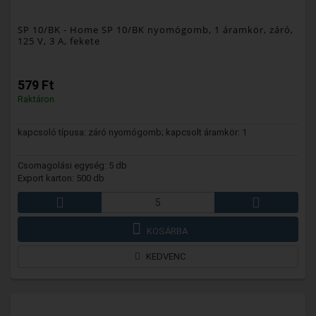
SP 10/BK
- Home SP 10/BK nyomógomb, 1 áramkör, záró,
125 V, 3 A, fekete
579 Ft
Raktáron
kapcsoló típusa: záró nyomógomb; kapcsolt áramkör: 1
Csomagolási egység: 5 db
Export karton: 500 db
KOSÁRBA
KEDVENC