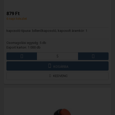
879 Ft
6 napi készlet
kapcsoló típusa: billenőkapcsoló; kapcsolt áramkör: 1
Csomagolási egység: 5 db
Export karton: 1 000 db
KOSÁRBA
KEDVENC