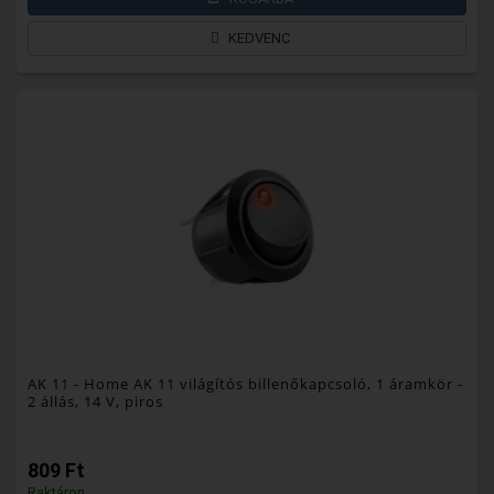
KEDVENC
AK 11
- Home AK 11 világítós billenőkapcsoló, 1 áramkör -
2 állás, 14 V, piros
809 Ft
Raktáron