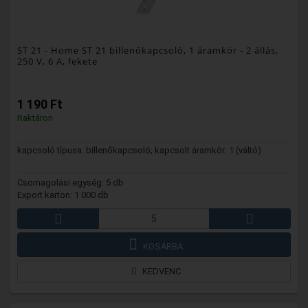
ST 21
- Home ST 21 billenőkapcsoló, 1 áramkör - 2 állás,
250 V, 6 A, fekete
1 190 Ft
Raktáron
kapcsoló típusa: billenőkapcsoló; kapcsolt áramkör: 1 (váltó)
Csomagolási egység: 5 db
Export karton: 1 000 db
KOSÁRBA
KEDVENC