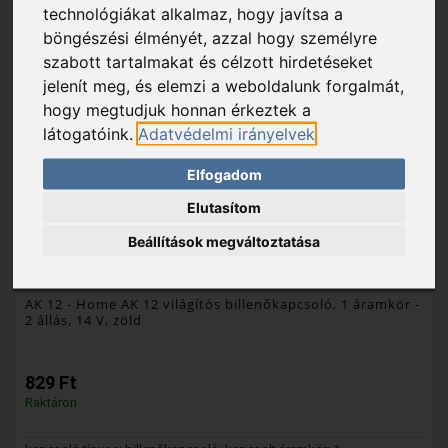
technológiákat alkalmaz, hogy javítsa a
böngészési élményét, azzal hogy személyre
szabott tartalmakat és célzott hirdetéseket
jelenít meg, és elemzi a weboldalunk forgalmát,
hogy megtudjuk honnan érkeztek a
látogatóink.
Adatvédelmi irányelvek
Elfogadom
Elutasítom
Beállítások megváltoztatása
AK 12
- Home AK 12 világítós billenőkapcsoló, 1 áramkör -
2 állás, 14 V, zöld
829 Ft
Raktáron