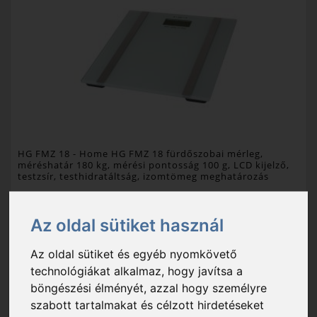
HG FMZ 18
- Home HG FMZ 18 fürdőszobai mérleg,
méréshatár 180 kg, mérési pontosság 100 g, LCD kijelző,
testzsír, testhidratáltság, izomtömeg meghatározás
6 890 Ft
Az oldal sütiket használ
Raktáron
Az oldal sütiket és egyéb nyomkövető
méréshatár: 180 kg; mérési felbontás: 0,1 kg
technológiákat alkalmaz, hogy javítsa a
böngészési élményét, azzal hogy személyre
Csomagolási egység: 1 db
Export karton: 8 db
szabott tartalmakat és célzott hirdetéseket