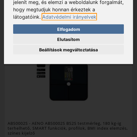
jelenít meg, és elemzi a weboldalunk forgalmát,
hogy megtudjuk honnan érkeztek a
látogatóink.
Adatvédelmi irányelvek
KOSÁRBA
KEDVENC
Elfogadom
Elutasítom
Beállítások megváltoztatása
ABS0002S
- AENO ABS0002S BS2S testmérleg, 180 kg-ig
terhelhető, SMART funkciók, profilok, BMI index elemzés,
színes kijelző