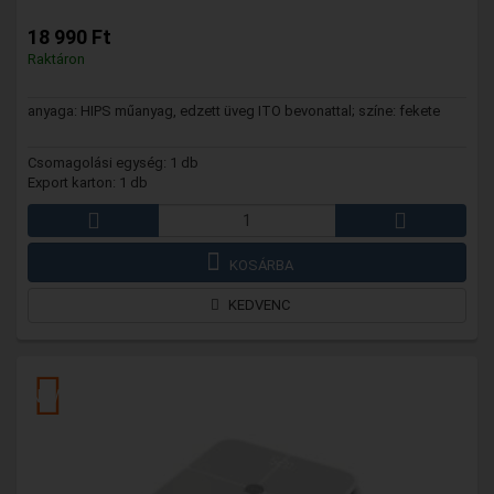
18 990 Ft
Raktáron
anyaga: HIPS műanyag, edzett üveg ITO bevonattal; színe: fekete
Csomagolási egység: 1 db
Export karton: 1 db
KOSÁRBA
KEDVENC
NEW