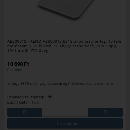
ABS0001S
- AENO ABS0001S BS1S okos testmérleg, 15 féle
mérőszám, LED kijelző, 180 kg-ig terhelhető, AENO app,
10+1 profil, ITO üveg
10 690 Ft
Raktáron
anyaga: HIPS műanyag, edzett üveg ITO bevonattal; színe: fehér
Csomagolási egység: 1 db
Export karton: 1 db
KOSÁRBA