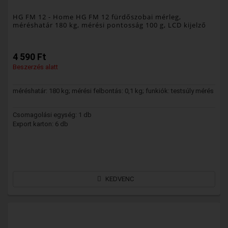
HG FM 12
- Home HG FM 12 fürdőszobai mérleg,
méréshatár 180 kg, mérési pontosság 100 g, LCD kijelző
4 590 Ft
Beszerzés alatt
méréshatár: 180 kg; mérési felbontás: 0,1 kg; funkiók: testsúly mérés
Csomagolási egység: 1 db
Export karton: 6 db
KEDVENC