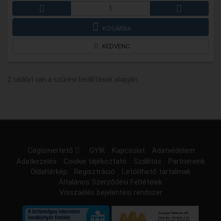
KOSÁRBA
KEDVENC
2 találat van a szűrési beállítások alapján.
Cégismertető
GYIK
Kapcsolat
Adatvédelem
Adatkezelés
Cookie tájékoztató
Szállítás
Partnereink
Oldaltérkép
Regisztráció
Letölthető tartalmak
Általános Szerződési Feltételek
Visszaélés bejelentési rendszer