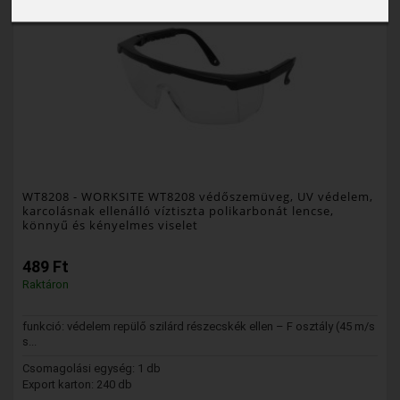
WT8208
- WORKSITE WT8208 védőszemüveg, UV védelem,
karcolásnak ellenálló víztiszta polikarbonát lencse,
könnyű és kényelmes viselet
489 Ft
Raktáron
funkció: védelem repülő szilárd részecskék ellen – F osztály (45 m/s
s...
Csomagolási egység: 1 db
Export karton: 240 db