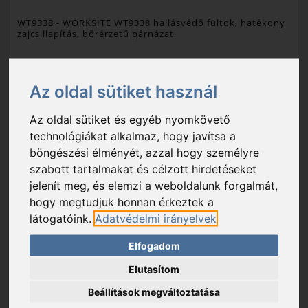
WT9338
- WORKSITE WT9338 hallásvédő fültok, hatékony
zajcsillapítás, bőrérzetű párnázat
2 290 Ft
Az oldal sütiket használ
Raktáron
Az oldal sütiket és egyéb nyomkövető
funkció: hallásvédő fültok gépek által okozott zaj ellen
technológiákat alkalmaz, hogy javítsa a
böngészési élményét, azzal hogy személyre
Csomagolási egység: 1 db
szabott tartalmakat és célzott hirdetéseket
Export karton: 24 db
jelenít meg, és elemzi a weboldalunk forgalmát,
hogy megtudjuk honnan érkeztek a
látogatóink.
Adatvédelmi irányelvek
KOSÁRBA
KEDVENC
Elfogadom
Elutasítom
Beállítások megváltoztatása