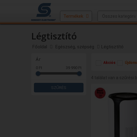
Termékek
Légtisztító
Főoldal
Egészség, szépség
Légtisztító
Ár
Akciós
Újdons
0 Ft
39 990 Ft
4 találat van a szűrési 
SZŰRÉS