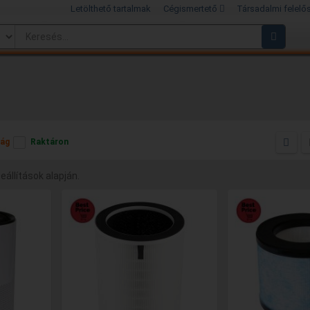
Letölthető tartalmak
Cégismertető
Társadalmi felelő
ág
Raktáron
beállítások alapján.