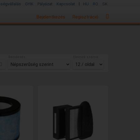
|
sségvállalás
GYIK
Pályázat
Kapcsolat
HU
RO
SK
Bejelentkezés
Regisztráció
Rendezés:
Elemek száma: