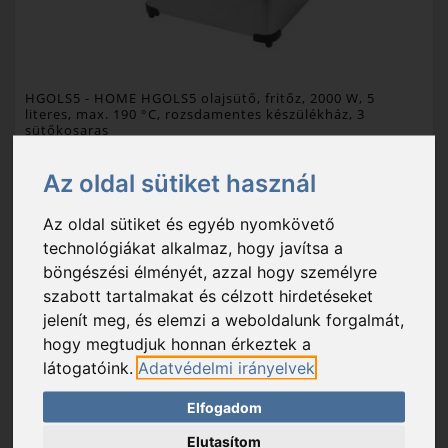
HGOLS5
- HOME HGOLS5 olajsütő, fritőz, 2000 W, 5
literes, max. 190 °C, rozsdamentes készülékház, 3
sütőkosaras
21 490 Ft
Az oldal sütiket használ
Raktáron
Az oldal sütiket és egyéb nyomkövető
színe: ezüst; teljesítmény: 2000 W; kapacitás: olajkapacitás 3,5-5 lit...
technológiákat alkalmaz, hogy javítsa a
böngészési élményét, azzal hogy személyre
Csomagolási egység: 1 db
szabott tartalmakat és célzott hirdetéseket
Export karton: 2 db
jelenít meg, és elemzi a weboldalunk forgalmát,
hogy megtudjuk honnan érkeztek a
látogatóink.
Adatvédelmi irányelvek
KOSÁRBA
Elfogadom
KEDVENC
Elutasítom