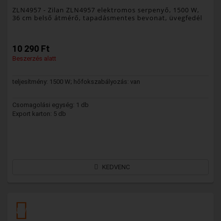
ZLN4957
- Zilan ZLN4957 elektromos serpenyő, 1500 W,
36 cm belső átmérő, tapadásmentes bevonat, üvegfedél
10 290 Ft
Beszerzés alatt
teljesítmény: 1500 W; hőfokszabályozás: van
Csomagolási egység: 1 db
Export karton: 5 db
KEDVENC
NEW