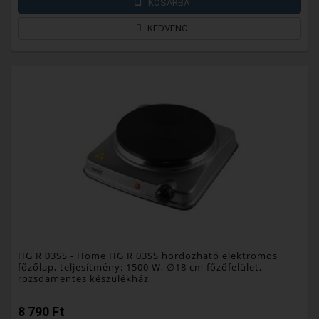
KOSÁRBA
KEDVENC
HG R 03SS
- Home HG R 03SS hordozható elektromos
főzőlap, teljesítmény: 1500 W, ∅18 cm főzőfelület,
rozsdamentes készülékház
8 790 Ft