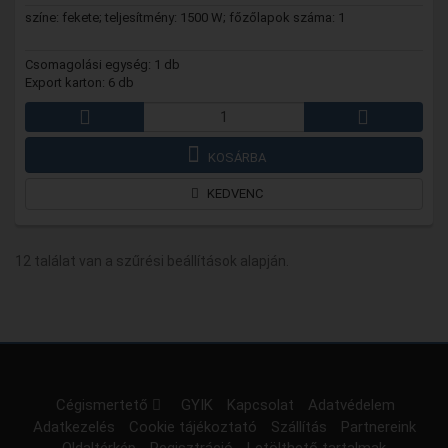
színe: fekete; teljesítmény: 1500 W; főzőlapok száma: 1
Csomagolási egység: 1 db
Export karton: 6 db
KOSÁRBA
KEDVENC
12 találat van a szűrési beállítások alapján.
Cégismertető
GYIK
Kapcsolat
Adatvédelem
Adatkezelés
Cookie tájékoztató
Szállítás
Partnereink
Oldaltérkép
Regisztráció
Letölthető tartalmak