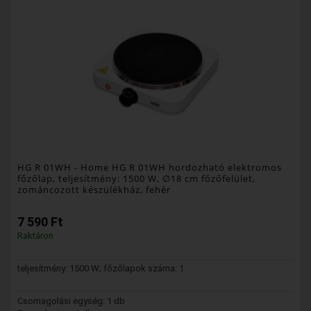
HG R 01WH
- Home HG R 01WH hordozható elektromos
főzőlap, teljesítmény: 1500 W, ∅18 cm főzőfelület,
zománcozott készülékház, fehér
7 590 Ft
Raktáron
teljesítmény: 1500 W; főzőlapok száma: 1
Csomagolási egység: 1 db