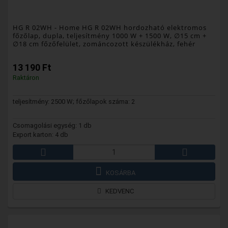
HG R 02WH
- Home HG R 02WH hordozható elektromos
főzőlap, dupla, teljesítmény 1000 W + 1500 W, ∅15 cm +
∅18 cm főzőfelület, zománcozott készülékház, fehér
13 190 Ft
Raktáron
teljesítmény: 2500 W; főzőlapok száma: 2
Csomagolási egység: 1 db
Export karton: 4 db
KOSÁRBA
KEDVENC