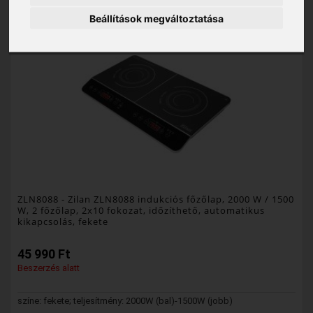
Beállítások megváltoztatása
NEW
ZLN8088
- Zilan ZLN8088 indukciós főzőlap, 2000 W / 1500
W, 2 főzőlap, 2x10 fokozat, időzíthető, automatikus
kikapcsolás, fekete
45 990 Ft
Beszerzés alatt
színe: fekete; teljesítmény: 2000W (bal)-1500W (jobb)