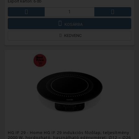
Export karton: 6 db
KOSÁRBA
KEDVENC
HG IF 29
- Home HG IF 29 indukciós főzőlap, teljesítmény
2000 W, hordozható, használható edényméret: ∅12 – ∅26