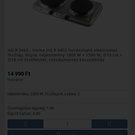
HG R 04SS
- Home HG R 04SS hordozható elektromos
főzőlap, dupla, teljesítmény 1000 W + 1500 W, ∅15 cm +
∅18 cm főzőfelület, rozsdamentes készülékház
14 990 Ft
Raktáron
teljesítmény: 2500 W; főzőlapok száma: 2
Csomagolási egység: 1 db
Export karton: 4 db