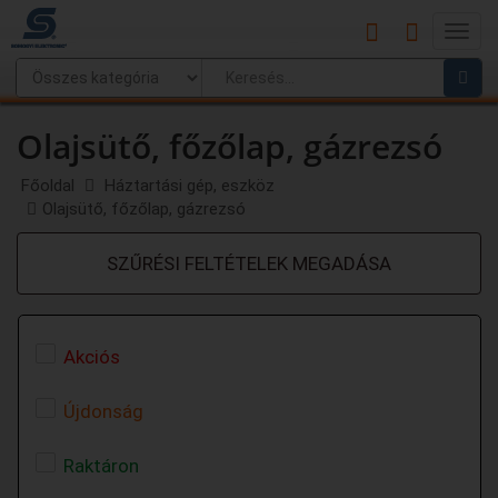
Main
Menu
Olajsütő, főzőlap, gázrezsó
Főoldal
Háztartási gép, eszköz
Olajsütő, főzőlap, gázrezsó
SZŰRÉSI FELTÉTELEK MEGADÁSA
Akciós
Újdonság
Raktáron