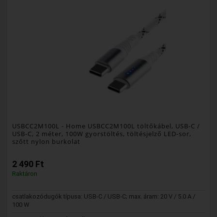
USBCC2M100L
- Home USBCC2M100L töltőkábel, USB-C /
USB-C, 2 méter, 100W gyorstöltés, töltésjelző LED-sor,
szőtt nylon burkolat
2 490 Ft
Raktáron
csatlakozódugók típusa: USB-C / USB-C; max. áram: 20 V / 5.0 A /
100 W