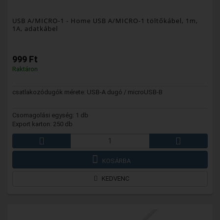
USB A/MICRO-1
- Home USB A/MICRO-1 töltőkábel, 1m,
1A, adatkábel
999 Ft
Raktáron
csatlakozódugók mérete: USB-A dugó / microUSB-B
Csomagolási egység: 1 db
Export karton: 250 db
KOSÁRBA
KEDVENC