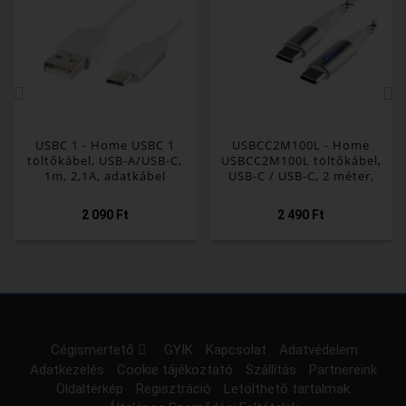
USBC 1 - Home USBC 1
USBCC2M100L - Home
töltőkábel, USB-A/USB-C,
USBCC2M100L töltőkábel,
1m, 2,1A, adatkábel
USB-C / USB-C, 2 méter,
100W gyorstöltés,
töltésjelző LED-sor, szőtt
2 090 Ft
2 490 Ft
nylon burkolat
Cégismertető
GYIK
Kapcsolat
Adatvédelem
Adatkezelés
Cookie tájékoztató
Szállítás
Partnereink
Oldaltérkép
Regisztráció
Letölthető tartalmak