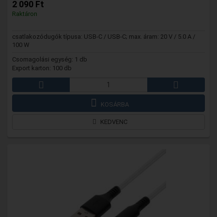
2 090 Ft
Raktáron
csatlakozódugók típusa: USB-C / USB-C; max. áram: 20 V / 5.0 A /
100 W
Csomagolási egység: 1 db
Export karton: 100 db
KOSÁRBA
KEDVENC