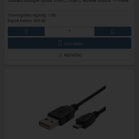
csatlakozódugók típusa: USB-C / USB-C; vezeték hossza: ~1 méter
Csomagolási egység: 1 db
Export karton: 600 db
KOSÁRBA
KEDVENC