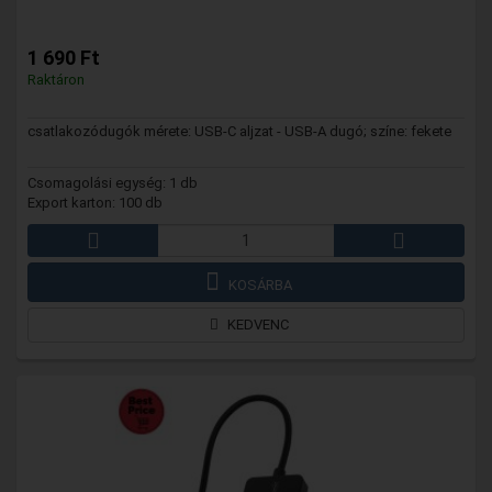
1 690 Ft
Raktáron
csatlakozódugók mérete: USB-C aljzat - USB-A dugó; színe: fekete
Csomagolási egység: 1 db
Export karton: 100 db
KOSÁRBA
KEDVENC