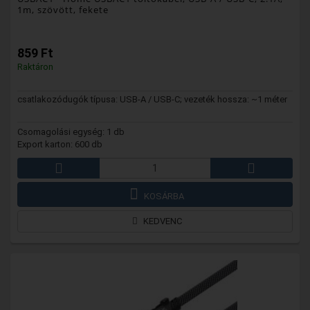
1m, szövött, fekete
859 Ft
Raktáron
csatlakozódugók típusa: USB-A / USB-C; vezeték hossza: ~1 méter
Csomagolási egység: 1 db
Export karton: 600 db
KOSÁRBA
KEDVENC