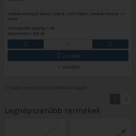
csatlakozódugók típusa: USB-A / LIGHTNING ; vezeték hossza: ~1
méter
Csomagolási egység: 1 db
Export karton: 300 db
KOSÁRBA
KEDVENC
21 találat van a szűrési beállítások alapján.
1
2
Legnépszerűbb termékek