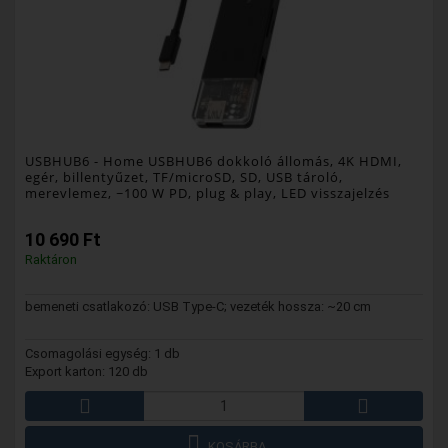
USBHUB6
- Home USBHUB6 dokkoló állomás, 4K HDMI,
egér, billentyűzet, TF/microSD, SD, USB tároló,
merevlemez, ~100 W PD, plug & play, LED visszajelzés
10 690 Ft
Raktáron
bemeneti csatlakozó: USB Type-C; vezeték hossza: ~20 cm
Csomagolási egység: 1 db
Export karton: 120 db
KOSÁRBA