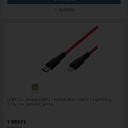
KEDVENC
USBCL1
- Home USBCL1 töltőkábel, USB-C / Lightning,
2.1A, 1m, szövött, piros
1 990 Ft
Raktáron