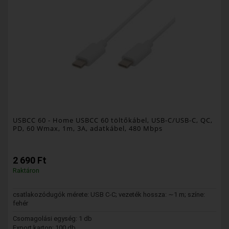
USBCC 60
- Home USBCC 60 töltőkábel, USB-C/USB-C, QC,
PD, 60 Wmax, 1m, 3A, adatkábel, 480 Mbps
2 690 Ft
Raktáron
csatlakozódugók mérete: USB C-C; vezeték hossza: ∼1 m; színe:
fehér
Csomagolási egység: 1 db
Export karton: 100 db