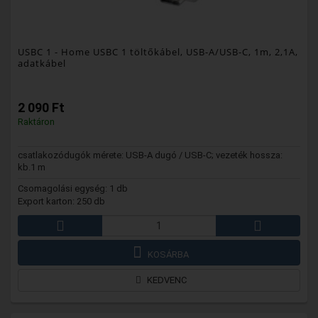
USBC 1
- Home USBC 1 töltőkábel, USB-A/USB-C, 1m, 2,1A,
adatkábel
2 090 Ft
Raktáron
csatlakozódugók mérete: USB-A dugó / USB-C; vezeték hossza:
kb.1 m
Csomagolási egység: 1 db
Export karton: 250 db
KOSÁRBA
KEDVENC