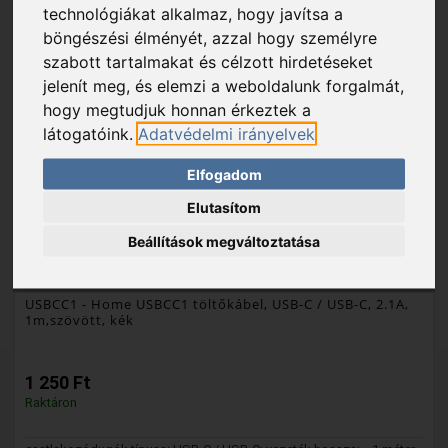
technológiákat alkalmaz, hogy javítsa a
böngészési élményét, azzal hogy személyre
szabott tartalmakat és célzott hirdetéseket
jelenít meg, és elemzi a weboldalunk forgalmát,
hogy megtudjuk honnan érkeztek a
látogatóink.
Adatvédelmi irányelvek
Elfogadom
Elutasítom
Beállítások megváltoztatása
USBCC1
- Home USBCC1 töltőkábel, USB-C / USB-C, 2.1A,
1m,szövött, kék
1 250 Ft
Raktáron