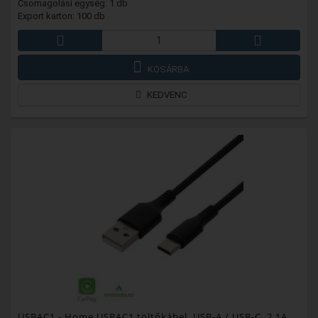
Csomagolási egység: 1 db
Export karton: 100 db
KOSÁRBA
KEDVENC
USBAC1
- Home USBAC1 töltőkábel, USB-A / USB-C, 2.1A,