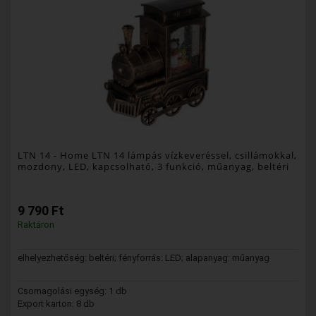
LTN 14
- Home LTN 14 lámpás vízkeveréssel, csillámokkal,
mozdony, LED, kapcsolható, 3 funkció, műanyag, beltéri
9 790 Ft
Raktáron
elhelyezhetőség: beltéri; fényforrás: LED; alapanyag: műanyag
Csomagolási egység: 1 db
Export karton: 8 db