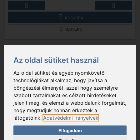
KOSÁRBA
KEDVENC
Az oldal sütiket használ
Az oldal sütiket és egyéb nyomkövető
technológiákat alkalmaz, hogy javítsa a
böngészési élményét, azzal hogy személyre
szabott tartalmakat és célzott hirdetéseket
jelenít meg, és elemzi a weboldalunk forgalmát,
hogy megtudjuk honnan érkeztek a
látogatóink.
Adatvédelmi irányelvek
LTN 16
- Home LTN 16 lámpás vízkeveréssel, csillámokkal,
Elfogadom
mikulás, LED, kapcsolható, 3 funkció, műanyag, beltéri