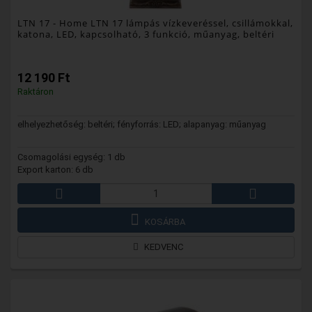
LTN 17
- Home LTN 17 lámpás vízkeveréssel, csillámokkal,
katona, LED, kapcsolható, 3 funkció, műanyag, beltéri
12 190 Ft
Raktáron
elhelyezhetőség: beltéri; fényforrás: LED; alapanyag: műanyag
Csomagolási egység: 1 db
Export karton: 6 db
KOSÁRBA
KEDVENC