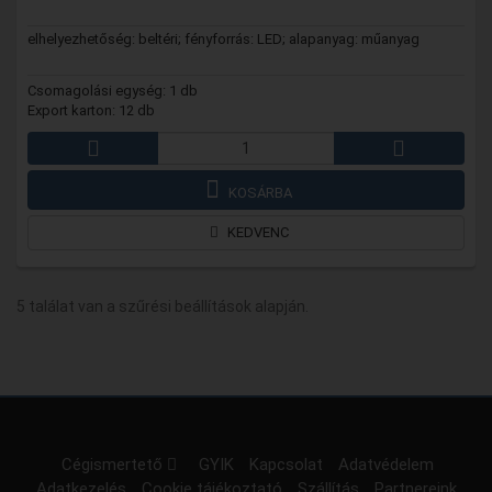
elhelyezhetőség: beltéri; fényforrás: LED; alapanyag: műanyag
Csomagolási egység: 1 db
Export karton: 12 db
KOSÁRBA
KEDVENC
5 találat van a szűrési beállítások alapján.
Cégismertető
GYIK
Kapcsolat
Adatvédelem
Adatkezelés
Cookie tájékoztató
Szállítás
Partnereink