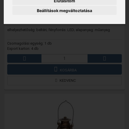
Elutasítom
13 790 Ft
Beállítások megváltoztatása
Raktáron
elhelyezhetőség: beltéri; fényforrás: LED; alapanyag: műanyag
Csomagolási egység: 1 db
Export karton: 4 db
KOSÁRBA
KEDVENC